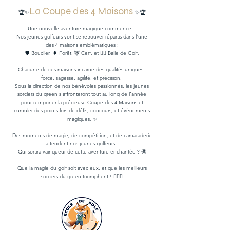
La Coupe des 4 Maisons
🏆✨
✨🏆
Une nouvelle aventure magique commence...
Nos jeunes golfeurs vont se retrouver répartis dans l’une
des 4 maisons emblématiques :
🛡️ Bouclier, 🌲 Forêt, 🦌 Cerf, et 🏌️‍♂️ Balle de Golf.
Chacune de ces maisons incarne des qualités uniques :
force, sagesse, agilité, et précision.
Sous la direction de nos bénévoles passionnés, les jeunes
sorciers du green s’affronteront tout au long de l’année
pour remporter la précieuse Coupe des 4 Maisons et
cumuler des points lors de défis, concours, et événements
magiques. ✨
Des moments de magie, de compétition, et de camaraderie
attendent nos jeunes golfeurs.
Qui sortira vainqueur de cette aventure enchantée ? 🤩
Que la magie du golf soit avec eux, et que les meilleurs
sorciers du green triomphent ! 🏌️‍♂️🌟