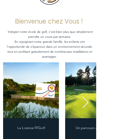
Bienvenue chez Vous !
Intégrer notre école de golf, c’est bien plus que simplement
prendre un cours par semaine.
En rejoignant notre grande famille, les enfants ont
l’opportunité de s’épanouir dans un environnement sécurisé,
tout en profitant gratuitement de nombreuses installations et
avantages :
La Licence FFGolf
Un parcours de renom