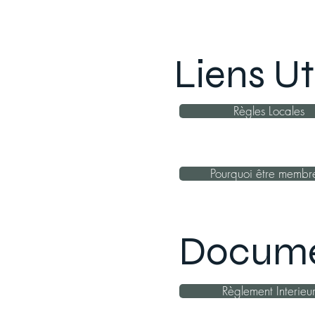
Liens Ut
Règles Locales
Pourquoi être membr
Documen
Règlement Interieu