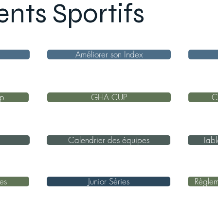
nts Sportifs
Améliorer son Index
up
GHA CUP
C
Calendrier des équipes
Tabl
ées
Junior Séries
Règle