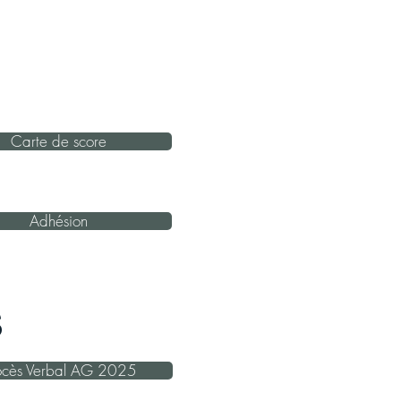
Carte de score
Adhésion
s
ocès Verbal AG 2025