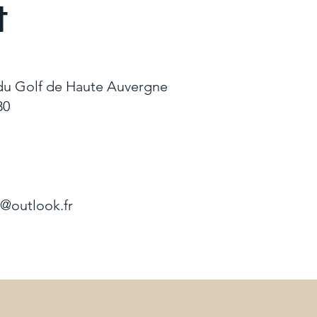
t
 du Golf de Haute Auvergne
130
@outlook.fr