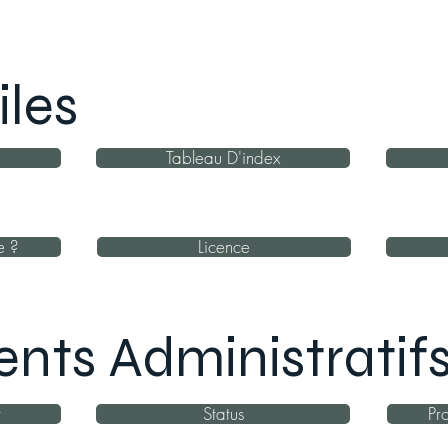
iles
Tableau D'index
e ?
Licence
ts Administratif
r
Status
Pr