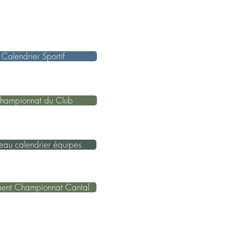
Calendrier Sportif
hampionnat du Club
eau calendrier équipes
ment Championnat Cantal